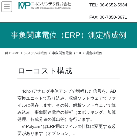
コ
ナ
TEL: 06-6652-5984
ン
ビ
テ
ゲ
FAX: 06-7850-3671
ン
ー
ツ
シ
事象関連電位（ERP）測定構成例
へ
ョ
ス
ン
キ
に
HOME
システム構成例
事象関連電位（ERP）測定構成例
ッ
移
プ
動
ローコスト構成
4chのアナログ生体アンプで増幅した信号を、AD
変換ユニットで取り込み、収録ソフトウェアでファ
イルに保存します。その後、解析ソフトウェアで読
み込み、事象関連電位の解析（エポッキング、加算
処理、各成分値の算出等）を行います。
※Polyam4はERP用のフィルタ仕様に変更する必
要があります（オプション）。