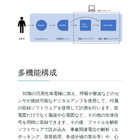
組込プロセッサ
Input
Polyam4
MaP1200B
MaP286
Monitor
AD変換ユニット
アナログアンプ
収録ソフトウェア
被験者
収録・解析ソフトウェア
多機能構成
32個の汎用生体電極に加え、呼吸や脈波などのセ
ンサが接続可能なデジタルアンプを使用して、付属
の収録ソフトウェアを使用して計測を行います。筋
電図だけでなく脳波や心電図など、その他の生体信
号を同時に収録できます。その後、ファイルを解析
ソフトウェアで読み込み、事象関連電位の解析（エ
ポッキング、加算処理、各成分値の算出等）や、心