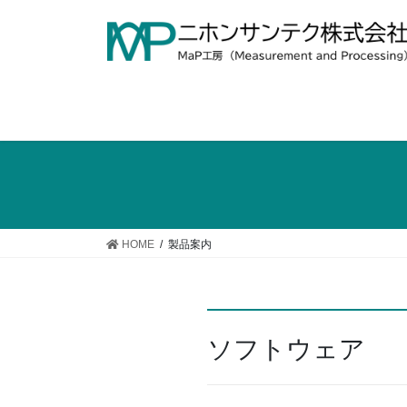
コ
ナ
ン
ビ
テ
ゲ
ン
ー
ツ
シ
へ
ョ
ス
ン
キ
に
ッ
移
プ
動
HOME
製品案内
ソフトウェア